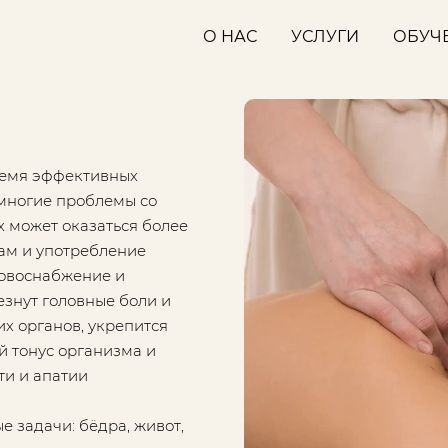
О НАС
УСЛУГИ
ОБУЧ
время эффективных
 многие проблемы со
х может оказаться более
ам и употребление
ровоснабжение и
чезнут головные боли и
х органов, укрепится
й тонус организма и
ти и апатии
 задачи: бёдра, живот,